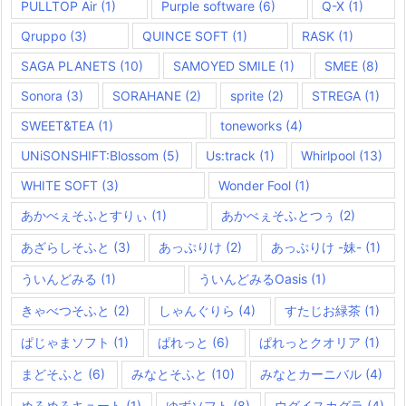
PULLTOP Air
(1)
Purple software
(6)
Q-X
(1)
Qruppo
(3)
QUINCE SOFT
(1)
RASK
(1)
SAGA PLANETS
(10)
SAMOYED SMILE
(1)
SMEE
(8)
Sonora
(3)
SORAHANE
(2)
sprite
(2)
STREGA
(1)
SWEET&TEA
(1)
toneworks
(4)
UNiSONSHIFT:Blossom
(5)
Us:track
(1)
Whirlpool
(13)
WHITE SOFT
(3)
Wonder Fool
(1)
あかべぇそふとすりぃ
(1)
あかべぇそふとつぅ
(2)
あざらしそふと
(3)
あっぷりけ
(2)
あっぷりけ -妹-
(1)
ういんどみる
(1)
ういんどみるOasis
(1)
きゃべつそふと
(2)
しゃんぐりら
(4)
すたじお緑茶
(1)
ぱじゃまソフト
(1)
ぱれっと
(6)
ぱれっとクオリア
(1)
まどそふと
(6)
みなとそふと
(10)
みなとカーニバル
(4)
めろめろキュート
(1)
ゆずソフト
(8)
ウグイスカグラ
(4)