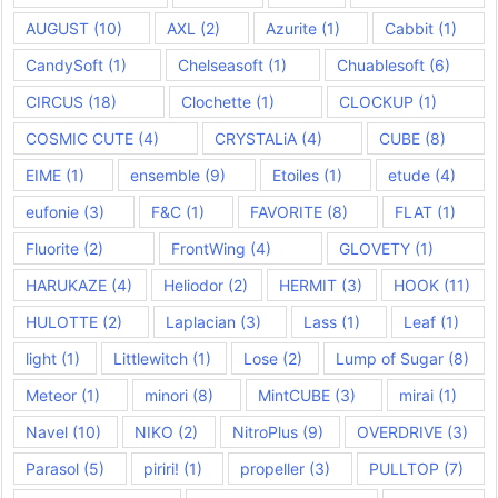
AUGUST
(10)
AXL
(2)
Azurite
(1)
Cabbit
(1)
CandySoft
(1)
Chelseasoft
(1)
Chuablesoft
(6)
CIRCUS
(18)
Clochette
(1)
CLOCKUP
(1)
COSMIC CUTE
(4)
CRYSTALiA
(4)
CUBE
(8)
EIME
(1)
ensemble
(9)
Etoiles
(1)
etude
(4)
eufonie
(3)
F&C
(1)
FAVORITE
(8)
FLAT
(1)
Fluorite
(2)
FrontWing
(4)
GLOVETY
(1)
HARUKAZE
(4)
Heliodor
(2)
HERMIT
(3)
HOOK
(11)
HULOTTE
(2)
Laplacian
(3)
Lass
(1)
Leaf
(1)
light
(1)
Littlewitch
(1)
Lose
(2)
Lump of Sugar
(8)
Meteor
(1)
minori
(8)
MintCUBE
(3)
mirai
(1)
Navel
(10)
NIKO
(2)
NitroPlus
(9)
OVERDRIVE
(3)
Parasol
(5)
piriri!
(1)
propeller
(3)
PULLTOP
(7)