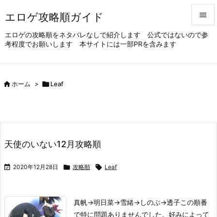
エロゲ攻略順ガイド


エロゲの攻略順をネタバレなしで紹介します 公式ではないので参
考程度でお願いします 本サイトには一部PRを含みます
メニュ

サイド


ホーム
>

Leaf
前へ

次へ

天使のいない12月攻略順
検索

2020年12月28日

攻略順

Leaf
真帆→明日菜→雪緒→しのぶ→透子
この順番
で特に問題ありませんでした。
好みによって