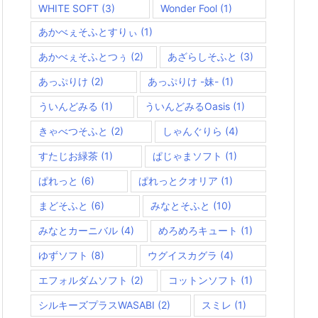
WHITE SOFT
(3)
Wonder Fool
(1)
あかべぇそふとすりぃ
(1)
あかべぇそふとつぅ
(2)
あざらしそふと
(3)
あっぷりけ
(2)
あっぷりけ -妹-
(1)
ういんどみる
(1)
ういんどみるOasis
(1)
きゃべつそふと
(2)
しゃんぐりら
(4)
すたじお緑茶
(1)
ぱじゃまソフト
(1)
ぱれっと
(6)
ぱれっとクオリア
(1)
まどそふと
(6)
みなとそふと
(10)
みなとカーニバル
(4)
めろめろキュート
(1)
ゆずソフト
(8)
ウグイスカグラ
(4)
エフォルダムソフト
(2)
コットンソフト
(1)
シルキーズプラスWASABI
(2)
スミレ
(1)