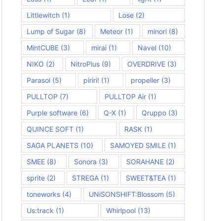
Littlewitch
(1)
Lose
(2)
Lump of Sugar
(8)
Meteor
(1)
minori
(8)
MintCUBE
(3)
mirai
(1)
Navel
(10)
NIKO
(2)
NitroPlus
(9)
OVERDRIVE
(3)
Parasol
(5)
piriri!
(1)
propeller
(3)
PULLTOP
(7)
PULLTOP Air
(1)
Purple software
(6)
Q-X
(1)
Qruppo
(3)
QUINCE SOFT
(1)
RASK
(1)
SAGA PLANETS
(10)
SAMOYED SMILE
(1)
SMEE
(8)
Sonora
(3)
SORAHANE
(2)
sprite
(2)
STREGA
(1)
SWEET&TEA
(1)
toneworks
(4)
UNiSONSHIFT:Blossom
(5)
Us:track
(1)
Whirlpool
(13)