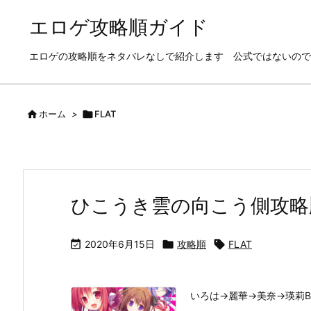
エロゲ攻略順ガイド
エロゲの攻略順をネタバレなしで紹介します 公式ではないので

ホーム
>

FLAT
ひこうき雲の向こう側攻略

2020年6月15日

攻略順

FLAT
いろは→麗華→美奈→瑛莉B