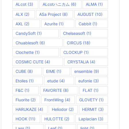
ALcot
(3)
ALcotハニカム
(6)
ALMA
(1)
ALX
(2)
ASa Project
(8)
AUGUST
(10)
AXL
(2)
Azurite
(1)
Cabbit
(1)
CandySoft
(1)
Chelseasoft
(1)
Chuablesoft
(6)
CIRCUS
(18)
Clochette
(1)
CLOCKUP
(1)
COSMIC CUTE
(4)
CRYSTALiA
(4)
CUBE
(8)
EIME
(1)
ensemble
(9)
Etoiles
(1)
etude
(4)
eufonie
(3)
F&C
(1)
FAVORITE
(8)
FLAT
(1)
Fluorite
(2)
FrontWing
(4)
GLOVETY
(1)
HARUKAZE
(4)
Heliodor
(2)
HERMIT
(3)
HOOK
(11)
HULOTTE
(2)
Laplacian
(3)
Lass
(1)
Leaf
(1)
light
(1)