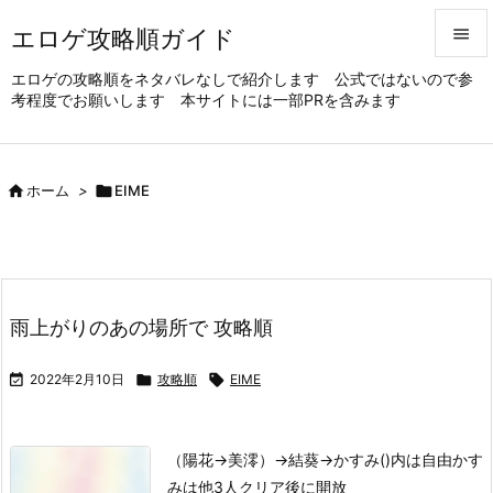
エロゲ攻略順ガイド


エロゲの攻略順をネタバレなしで紹介します 公式ではないので参
考程度でお願いします 本サイトには一部PRを含みます
メニュ

サイド


ホーム
>

EIME
前へ

次へ

雨上がりのあの場所で 攻略順
検索

2022年2月10日

攻略順

EIME
（陽花→美澪）→結葵→かすみ
()内は自由
かす
みは他3人クリア後に開放