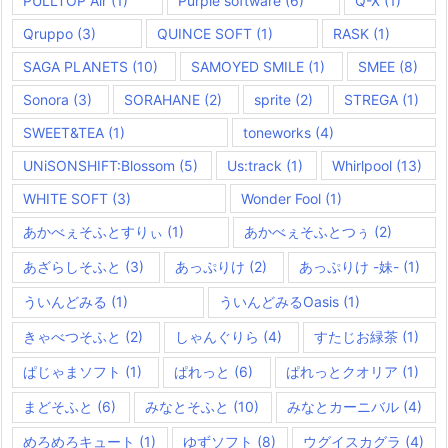
PULLTOP Air
(1)
Purple software
(6)
Q-X
(1)
Qruppo
(3)
QUINCE SOFT
(1)
RASK
(1)
SAGA PLANETS
(10)
SAMOYED SMILE
(1)
SMEE
(8)
Sonora
(3)
SORAHANE
(2)
sprite
(2)
STREGA
(1)
SWEET&TEA
(1)
toneworks
(4)
UNiSONSHIFT:Blossom
(5)
Us:track
(1)
Whirlpool
(13)
WHITE SOFT
(3)
Wonder Fool
(1)
あかべぇそふとすりぃ
(1)
あかべぇそふとつぅ
(2)
あざらしそふと
(3)
あっぷりけ
(2)
あっぷりけ -妹-
(1)
ういんどみる
(1)
ういんどみるOasis
(1)
きゃべつそふと
(2)
しゃんぐりら
(4)
すたじお緑茶
(1)
ぱじゃまソフト
(1)
ぱれっと
(6)
ぱれっとクオリア
(1)
まどそふと
(6)
みなとそふと
(10)
みなとカーニバル
(4)
めろめろキュート
(1)
ゆずソフト
(8)
ウグイスカグラ
(4)