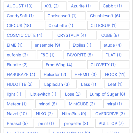
AUGUST
(10)
AXL
(2)
Azurite
(1)
Cabbit
(1)
CandySoft
(1)
Chelseasoft
(1)
Chuablesoft
(6)
CIRCUS
(18)
Clochette
(1)
CLOCKUP
(1)
COSMIC CUTE
(4)
CRYSTALiA
(4)
CUBE
(8)
EIME
(1)
ensemble
(9)
Etoiles
(1)
etude
(4)
eufonie
(3)
F&C
(1)
FAVORITE
(8)
FLAT
(1)
Fluorite
(2)
FrontWing
(4)
GLOVETY
(1)
HARUKAZE
(4)
Heliodor
(2)
HERMIT
(3)
HOOK
(11)
HULOTTE
(2)
Laplacian
(3)
Lass
(1)
Leaf
(1)
light
(1)
Littlewitch
(1)
Lose
(2)
Lump of Sugar
(8)
Meteor
(1)
minori
(8)
MintCUBE
(3)
mirai
(1)
Navel
(10)
NIKO
(2)
NitroPlus
(9)
OVERDRIVE
(3)
Parasol
(5)
piriri!
(1)
propeller
(3)
PULLTOP
(7)