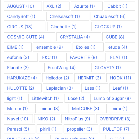
AUGUST
(10)
AXL
(2)
Azurite
(1)
Cabbit
(1)
CandySoft
(1)
Chelseasoft
(1)
Chuablesoft
(6)
CIRCUS
(18)
Clochette
(1)
CLOCKUP
(1)
COSMIC CUTE
(4)
CRYSTALiA
(4)
CUBE
(8)
EIME
(1)
ensemble
(9)
Etoiles
(1)
etude
(4)
eufonie
(3)
F&C
(1)
FAVORITE
(8)
FLAT
(1)
Fluorite
(2)
FrontWing
(4)
GLOVETY
(1)
HARUKAZE
(4)
Heliodor
(2)
HERMIT
(3)
HOOK
(11)
HULOTTE
(2)
Laplacian
(3)
Lass
(1)
Leaf
(1)
light
(1)
Littlewitch
(1)
Lose
(2)
Lump of Sugar
(8)
Meteor
(1)
minori
(8)
MintCUBE
(3)
mirai
(1)
Navel
(10)
NIKO
(2)
NitroPlus
(9)
OVERDRIVE
(3)
Parasol
(5)
piriri!
(1)
propeller
(3)
PULLTOP
(7)