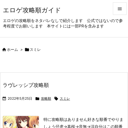
エロゲ攻略順ガイド


エロゲの攻略順をネタバレなしで紹介します 公式ではないので参
考程度でお願いします 本サイトには一部PRを含みます
メニュ

サイド


ホーム
>

スミレ
前へ

次へ

ラヴレッシブ攻略順
検索

2022年5月25日

攻略順

スミレ
特に攻略順はありません
好きな順番でやりま
しょう
仔虎→真桜→音無→涼
自分はこの順番