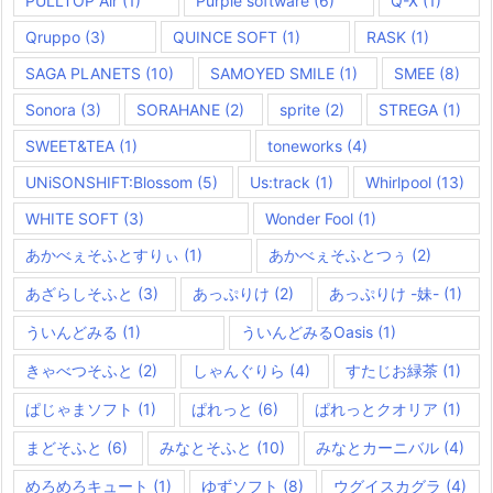
PULLTOP Air
(1)
Purple software
(6)
Q-X
(1)
Qruppo
(3)
QUINCE SOFT
(1)
RASK
(1)
SAGA PLANETS
(10)
SAMOYED SMILE
(1)
SMEE
(8)
Sonora
(3)
SORAHANE
(2)
sprite
(2)
STREGA
(1)
SWEET&TEA
(1)
toneworks
(4)
UNiSONSHIFT:Blossom
(5)
Us:track
(1)
Whirlpool
(13)
WHITE SOFT
(3)
Wonder Fool
(1)
あかべぇそふとすりぃ
(1)
あかべぇそふとつぅ
(2)
あざらしそふと
(3)
あっぷりけ
(2)
あっぷりけ -妹-
(1)
ういんどみる
(1)
ういんどみるOasis
(1)
きゃべつそふと
(2)
しゃんぐりら
(4)
すたじお緑茶
(1)
ぱじゃまソフト
(1)
ぱれっと
(6)
ぱれっとクオリア
(1)
まどそふと
(6)
みなとそふと
(10)
みなとカーニバル
(4)
めろめろキュート
(1)
ゆずソフト
(8)
ウグイスカグラ
(4)