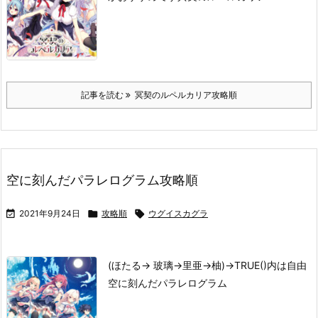
記事を読む
冥契のルペルカリア攻略順
空に刻んだパラレログラム攻略順

2021年9月24日

攻略順

ウグイスカグラ
(ほたる→ 玻璃→里亜→柚)→TRUE
()内は自由
空に刻んだパラレログラム