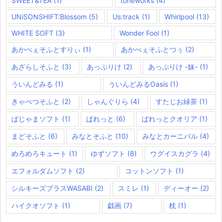
SWEET&TEA
(1)
toneworks
(4)
UNiSONSHIFT:Blossom
(5)
Us:track
(1)
Whirlpool
(13)
WHITE SOFT
(3)
Wonder Fool
(1)
あかべぇそふとすりぃ
(1)
あかべぇそふとつぅ
(2)
あざらしそふと
(3)
あっぷりけ
(2)
あっぷりけ -妹-
(1)
ういんどみる
(1)
ういんどみるOasis
(1)
きゃべつそふと
(2)
しゃんぐりら
(4)
すたじお緑茶
(1)
ぱじゃまソフト
(1)
ぱれっと
(6)
ぱれっとクオリア
(1)
まどそふと
(6)
みなとそふと
(10)
みなとカーニバル
(4)
めろめろキュート
(1)
ゆずソフト
(8)
ウグイスカグラ
(4)
エフォルダムソフト
(2)
コットンソフト
(1)
シルキーズプラスWASABI
(2)
スミレ
(1)
ディーオー
(2)
ハイクオソフト
(1)
戯画
(7)
枕
(1)