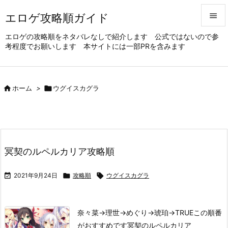
エロゲ攻略順ガイド


エロゲの攻略順をネタバレなしで紹介します 公式ではないので参
考程度でお願いします 本サイトには一部PRを含みます
メニュ

サイド


ホーム
>

ウグイスカグラ
前へ

次へ

冥契のルペルカリア攻略順
検索

2021年9月24日

攻略順

ウグイスカグラ
奈々菜→理世→めぐり→琥珀→TRUE
この順番
がおすすめです
冥契のルペルカリア