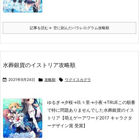
記事を読む
空に刻んだパラレログラム攻略順
水葬銀貨のイストリア攻略順

2021年9月24日

攻略順

ウグイスカグラ
ゆるぎ→夕桜→玖々里→小夜→TRUE
この順番
で特に問題ありませんでした
水葬銀貨のイス
トリア【萌えゲーアワード2017 キャラクタ
ーデザイン賞 受賞】