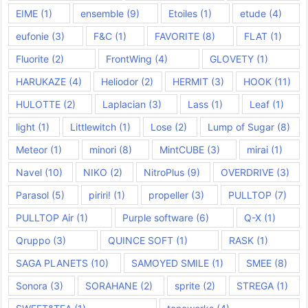
EIME
(1)
ensemble
(9)
Etoiles
(1)
etude
(4)
eufonie
(3)
F&C
(1)
FAVORITE
(8)
FLAT
(1)
Fluorite
(2)
FrontWing
(4)
GLOVETY
(1)
HARUKAZE
(4)
Heliodor
(2)
HERMIT
(3)
HOOK
(11)
HULOTTE
(2)
Laplacian
(3)
Lass
(1)
Leaf
(1)
light
(1)
Littlewitch
(1)
Lose
(2)
Lump of Sugar
(8)
Meteor
(1)
minori
(8)
MintCUBE
(3)
mirai
(1)
Navel
(10)
NIKO
(2)
NitroPlus
(9)
OVERDRIVE
(3)
Parasol
(5)
piriri!
(1)
propeller
(3)
PULLTOP
(7)
PULLTOP Air
(1)
Purple software
(6)
Q-X
(1)
Qruppo
(3)
QUINCE SOFT
(1)
RASK
(1)
SAGA PLANETS
(10)
SAMOYED SMILE
(1)
SMEE
(8)
Sonora
(3)
SORAHANE
(2)
sprite
(2)
STREGA
(1)