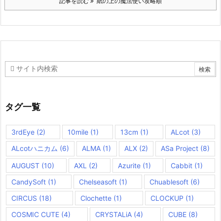
記事を読む
紙の上の魔法使い攻略順
タグ一覧
3rdEye
(2)
10mile
(1)
13cm
(1)
ALcot
(3)
ALcotハニカム
(6)
ALMA
(1)
ALX
(2)
ASa Project
(8)
AUGUST
(10)
AXL
(2)
Azurite
(1)
Cabbit
(1)
CandySoft
(1)
Chelseasoft
(1)
Chuablesoft
(6)
CIRCUS
(18)
Clochette
(1)
CLOCKUP
(1)
COSMIC CUTE
(4)
CRYSTALiA
(4)
CUBE
(8)