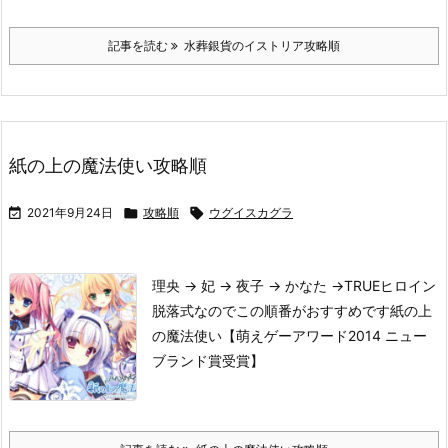
記事を読む
水葬銀貨のイストリア攻略順
紙の上の魔法使い攻略順

2021年9月24日

攻略順

ウグイスカグラ
理央 → 妃 → 夜子 → かなた →TRUE
ヒロイン
脱落式なのでこの順番がおすすめです
紙の上
の魔法使い【萌えゲーアワード2014 ニュー
ブランド賞受賞】