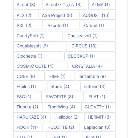
ALcot
(3)
ALcotハニカム
(6)
ALMA
(1)
ALX
(2)
ASa Project
(8)
AUGUST
(10)
AXL
(2)
Azurite
(1)
Cabbit
(1)
CandySoft
(1)
Chelseasoft
(1)
Chuablesoft
(6)
CIRCUS
(18)
Clochette
(1)
CLOCKUP
(1)
COSMIC CUTE
(4)
CRYSTALiA
(4)
CUBE
(8)
EIME
(1)
ensemble
(9)
Etoiles
(1)
etude
(4)
eufonie
(3)
F&C
(1)
FAVORITE
(8)
FLAT
(1)
Fluorite
(2)
FrontWing
(4)
GLOVETY
(1)
HARUKAZE
(4)
Heliodor
(2)
HERMIT
(3)
HOOK
(11)
HULOTTE
(2)
Laplacian
(3)
Lass
(1)
Leaf
(1)
light
(1)