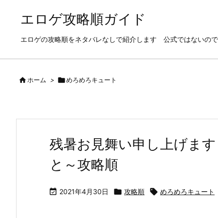
エロゲ攻略順ガイド
エロゲの攻略順をネタバレなしで紹介します 公式ではないので

ホーム
>

めろめろキュート
残暑お見舞い申し上げます
と～攻略順

2021年4月30日

攻略順

めろめろキュート