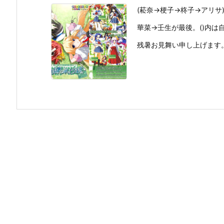
(菘奈→梗子→柊子→アリサ
華菜→壬生が最後。()内は
残暑お見舞い申し上げます。 