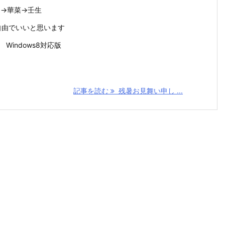
)→華菜→壬生
自由でいいと思います
Windows8対応版
記事を読む
残暑お見舞い申し ...