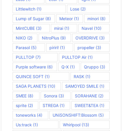
Littlewitch
(1)
Lose
(2)
Lump of Sugar
(8)
Meteor
(1)
minori
(8)
MintCUBE
(3)
mirai
(1)
Navel
(10)
NIKO
(2)
NitroPlus
(9)
OVERDRIVE
(3)
Parasol
(5)
piriri!
(1)
propeller
(3)
PULLTOP
(7)
PULLTOP Air
(1)
Purple software
(6)
Q-X
(1)
Qruppo
(3)
QUINCE SOFT
(1)
RASK
(1)
SAGA PLANETS
(10)
SAMOYED SMILE
(1)
SMEE
(8)
Sonora
(3)
SORAHANE
(2)
sprite
(2)
STREGA
(1)
SWEET&TEA
(1)
toneworks
(4)
UNiSONSHIFT:Blossom
(5)
Us:track
(1)
Whirlpool
(13)