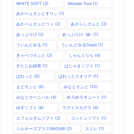
WHITE SOFT
(3)
Wonder Fool
(1)
あかべぇそふとすりぃ
(1)
あかべぇそふとつぅ
(2)
あざらしそふと
(3)
あっぷりけ
(2)
あっぷりけ -妹-
(1)
ういんどみる
(1)
ういんどみるOasis
(1)
きゃべつそふと
(2)
しゃんぐりら
(4)
すたじお緑茶
(1)
ぱじゃまソフト
(1)
ぱれっと
(6)
ぱれっとクオリア
(1)
まどそふと
(6)
みなとそふと
(10)
みなとカーニバル
(4)
めろめろキュート
(1)
ゆずソフト
(8)
ウグイスカグラ
(4)
エフォルダムソフト
(2)
コットンソフト
(1)
シルキーズプラスWASABI
(2)
スミレ
(1)