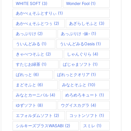
WHITE SOFT
(3)
Wonder Fool
(1)
あかべぇそふとすりぃ
(1)
あかべぇそふとつぅ
(2)
あざらしそふと
(3)
あっぷりけ
(2)
あっぷりけ -妹-
(1)
ういんどみる
(1)
ういんどみるOasis
(1)
きゃべつそふと
(2)
しゃんぐりら
(4)
すたじお緑茶
(1)
ぱじゃまソフト
(1)
ぱれっと
(6)
ぱれっとクオリア
(1)
まどそふと
(6)
みなとそふと
(10)
みなとカーニバル
(4)
めろめろキュート
(1)
ゆずソフト
(8)
ウグイスカグラ
(4)
エフォルダムソフト
(2)
コットンソフト
(1)
シルキーズプラスWASABI
(2)
スミレ
(1)