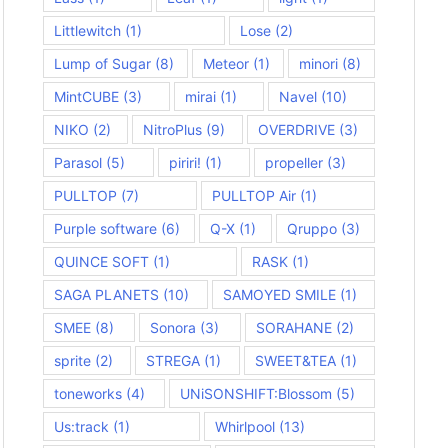
Littlewitch
(1)
Lose
(2)
Lump of Sugar
(8)
Meteor
(1)
minori
(8)
MintCUBE
(3)
mirai
(1)
Navel
(10)
NIKO
(2)
NitroPlus
(9)
OVERDRIVE
(3)
Parasol
(5)
piriri!
(1)
propeller
(3)
PULLTOP
(7)
PULLTOP Air
(1)
Purple software
(6)
Q-X
(1)
Qruppo
(3)
QUINCE SOFT
(1)
RASK
(1)
SAGA PLANETS
(10)
SAMOYED SMILE
(1)
SMEE
(8)
Sonora
(3)
SORAHANE
(2)
sprite
(2)
STREGA
(1)
SWEET&TEA
(1)
toneworks
(4)
UNiSONSHIFT:Blossom
(5)
Us:track
(1)
Whirlpool
(13)