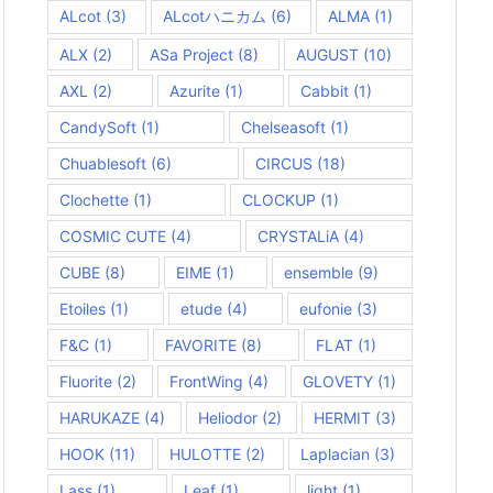
ALcot
(3)
ALcotハニカム
(6)
ALMA
(1)
ALX
(2)
ASa Project
(8)
AUGUST
(10)
AXL
(2)
Azurite
(1)
Cabbit
(1)
CandySoft
(1)
Chelseasoft
(1)
Chuablesoft
(6)
CIRCUS
(18)
Clochette
(1)
CLOCKUP
(1)
COSMIC CUTE
(4)
CRYSTALiA
(4)
CUBE
(8)
EIME
(1)
ensemble
(9)
Etoiles
(1)
etude
(4)
eufonie
(3)
F&C
(1)
FAVORITE
(8)
FLAT
(1)
Fluorite
(2)
FrontWing
(4)
GLOVETY
(1)
HARUKAZE
(4)
Heliodor
(2)
HERMIT
(3)
HOOK
(11)
HULOTTE
(2)
Laplacian
(3)
Lass
(1)
Leaf
(1)
light
(1)