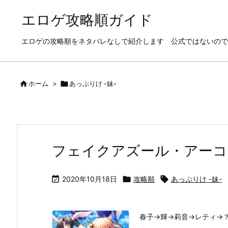
エロゲ攻略順ガイド
エロゲの攻略順をネタバレなしで紹介します 公式ではないので

ホーム
>

あっぷりけ -妹-
フェイクアズール・アーコ

2020年10月18日

攻略順

あっぷりけ -妹-
春子→輝→莉音→レティ→？