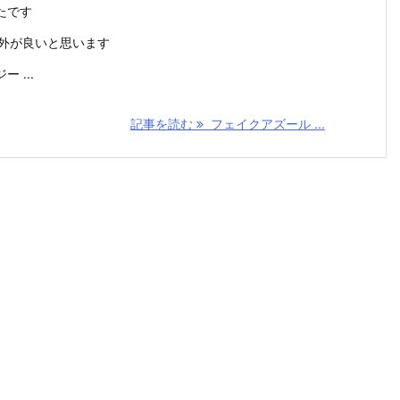
たです
以外が良いと思います
 ...
記事を読む
フェイクアズール ...