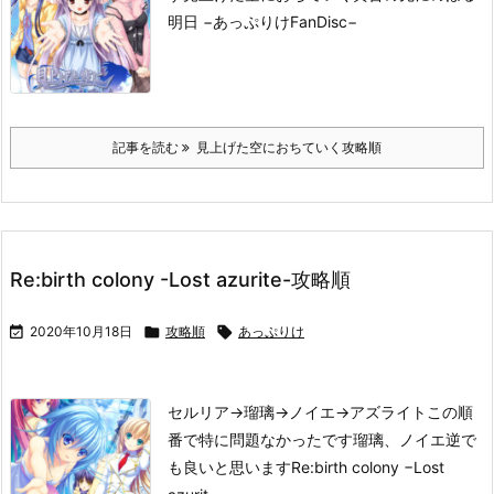
明日 −あっぷりけFanDisc−
記事を読む
見上げた空におちていく攻略順
Re:birth colony -Lost azurite-攻略順

2020年10月18日

攻略順

あっぷりけ
セルリア→瑠璃→ノイエ→アズライト
この順
番で特に問題なかったです
瑠璃、ノイエ逆で
も良いと思います
Re:birth colony −Lost