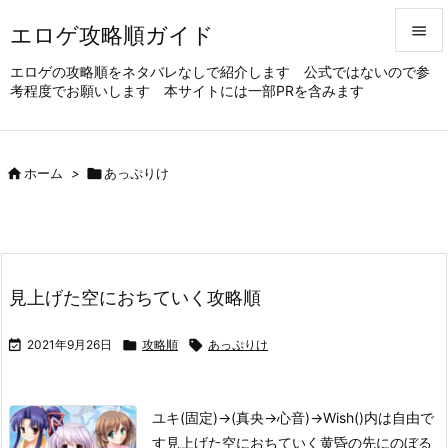
エロゲ攻略順ガイド


エロゲの攻略順をネタバレなしで紹介します 公式ではないので参
考程度でお願いします 本サイトには一部PRを含みます
メニュ

サイド


ホーム
>

あっぷりけ
前へ

次へ

見上げた空におちていく攻略順
検索

2021年9月26日

攻略順

あっぷりけ
ユキ(固定)→(真央→心音)→Wish
()内は自由で
す
見上げた空におちていく
黄昏の先にのぼる