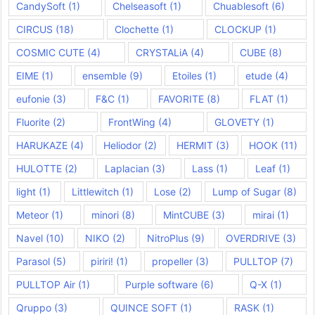
CandySoft
(1)
Chelseasoft
(1)
Chuablesoft
(6)
CIRCUS
(18)
Clochette
(1)
CLOCKUP
(1)
COSMIC CUTE
(4)
CRYSTALiA
(4)
CUBE
(8)
EIME
(1)
ensemble
(9)
Etoiles
(1)
etude
(4)
eufonie
(3)
F&C
(1)
FAVORITE
(8)
FLAT
(1)
Fluorite
(2)
FrontWing
(4)
GLOVETY
(1)
HARUKAZE
(4)
Heliodor
(2)
HERMIT
(3)
HOOK
(11)
HULOTTE
(2)
Laplacian
(3)
Lass
(1)
Leaf
(1)
light
(1)
Littlewitch
(1)
Lose
(2)
Lump of Sugar
(8)
Meteor
(1)
minori
(8)
MintCUBE
(3)
mirai
(1)
Navel
(10)
NIKO
(2)
NitroPlus
(9)
OVERDRIVE
(3)
Parasol
(5)
piriri!
(1)
propeller
(3)
PULLTOP
(7)
PULLTOP Air
(1)
Purple software
(6)
Q-X
(1)
Qruppo
(3)
QUINCE SOFT
(1)
RASK
(1)