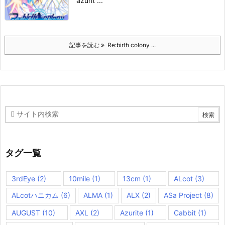
azurit ...
記事を読む
Re:birth colony ...
タグ一覧
3rdEye
(2)
10mile
(1)
13cm
(1)
ALcot
(3)
ALcotハニカム
(6)
ALMA
(1)
ALX
(2)
ASa Project
(8)
AUGUST
(10)
AXL
(2)
Azurite
(1)
Cabbit
(1)