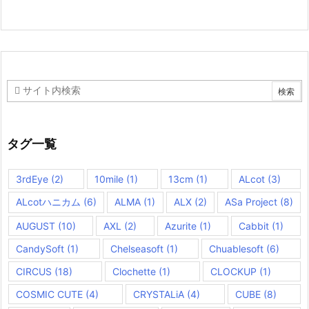
タグ一覧
3rdEye
(2)
10mile
(1)
13cm
(1)
ALcot
(3)
ALcotハニカム
(6)
ALMA
(1)
ALX
(2)
ASa Project
(8)
AUGUST
(10)
AXL
(2)
Azurite
(1)
Cabbit
(1)
CandySoft
(1)
Chelseasoft
(1)
Chuablesoft
(6)
CIRCUS
(18)
Clochette
(1)
CLOCKUP
(1)
COSMIC CUTE
(4)
CRYSTALiA
(4)
CUBE
(8)