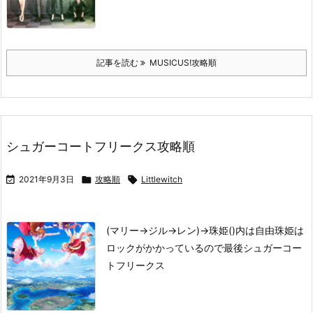
記事を読む
MUSICUS!攻略順
シュガーコートフリークス攻略順

2021年9月3日

攻略順

Littlewitch
(マリー→ジル→レン)→珠姫
()内は自由
珠姫は
ロックがかかっているので最後
シュガーコー
トフリークス