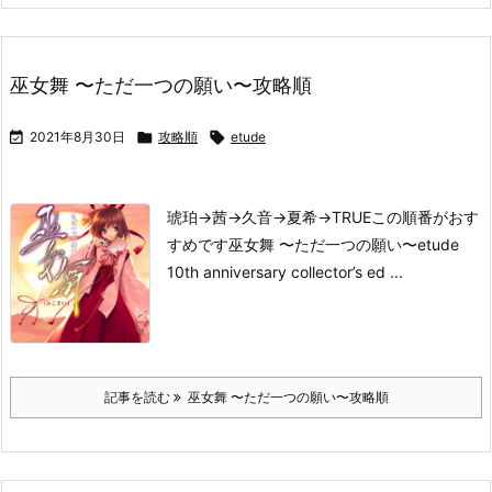
巫女舞 〜ただ一つの願い〜攻略順

2021年8月30日

攻略順

etude
琥珀→茜→久音→夏希→TRUE
この順番がおす
すめです
巫女舞 〜ただ一つの願い〜
etude
10th anniversary collector’s ed ...
記事を読む
巫女舞 〜ただ一つの願い〜攻略順