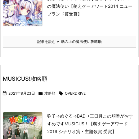
の魔法使い【萌えゲーアワード2014 ニュー
ブランド賞受賞】
記事を読む
紙の上の魔法使い攻略順
MUSICUS!攻略順

2021年9月23日

攻略順

OVERDRIVE
弥子→めぐる→BAD→三日月
この順番がおす
すめです
MUSICUS！【萌えゲーアワード
2019 シナリオ賞・主題歌賞 受賞】