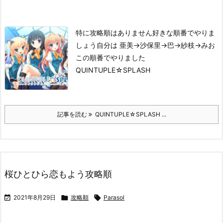
特に攻略順はありません
好きな順番でやりま
しょう
自分は 亜美→沙保里→巴→紗枝→みお
この順番でやりました
QUINTUPLE☆SPLASH
記事を読む
QUINTUPLE☆SPLASH ...
桜ひとひら恋もよう攻略順

2021年8月29日

攻略順

Parasol