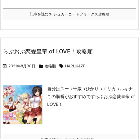
記事を読む
シュガーコートフリークス攻略順
らぶおぶ恋愛皇帝 of LOVE！攻略順

2021年8月30日

攻略順

HARUKAZE
自分はスー→千歳→ひかり→エリカ→ルキナ
この順番がおすすめです
らぶおぶ恋愛皇帝 of
LOVE！