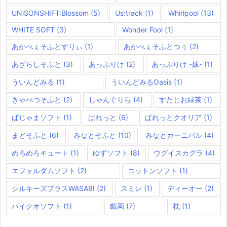
UNiSONSHIFT:Blossom
(5)
Us:track
(1)
Whirlpool
(13)
WHITE SOFT
(3)
Wonder Fool
(1)
あかべぇそふとすりぃ
(1)
あかべぇそふとつぅ
(2)
あざらしそふと
(3)
あっぷりけ
(2)
あっぷりけ -妹-
(1)
ういんどみる
(1)
ういんどみるOasis
(1)
きゃべつそふと
(2)
しゃんぐりら
(4)
すたじお緑茶
(1)
ぱじゃまソフト
(1)
ぱれっと
(6)
ぱれっとクオリア
(1)
まどそふと
(6)
みなとそふと
(10)
みなとカーニバル
(4)
めろめろキュート
(1)
ゆずソフト
(8)
ウグイスカグラ
(4)
エフォルダムソフト
(2)
コットンソフト
(1)
シルキーズプラスWASABI
(2)
スミレ
(1)
ディーオー
(2)
ハイクオソフト
(1)
戯画
(7)
枕
(1)