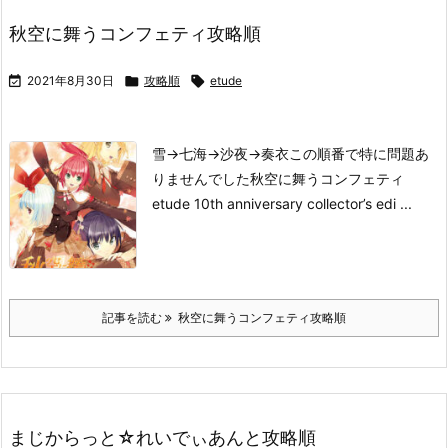
秋空に舞うコンフェティ攻略順

2021年8月30日

攻略順

etude
雪→七海→沙夜→奏衣
この順番で特に問題あ
りませんでした
秋空に舞うコンフェティ
etude 10th anniversary collector’s edi ...
記事を読む
秋空に舞うコンフェティ攻略順
まじからっと☆れいでぃあんと攻略順