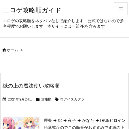
エロゲ攻略順ガイド


エロゲの攻略順をネタバレなしで紹介します 公式ではないので参
考程度でお願いします 本サイトには一部PRを含みます
メニュ

サイド


ホーム
>
前へ

次へ

紙の上の魔法使い攻略順
検索

2021年9月24日

攻略順

ウグイスカグラ
理央 → 妃 → 夜子 → かなた →TRUE
ヒロイン
脱落式なのでこの順番がおすすめです
紙の上