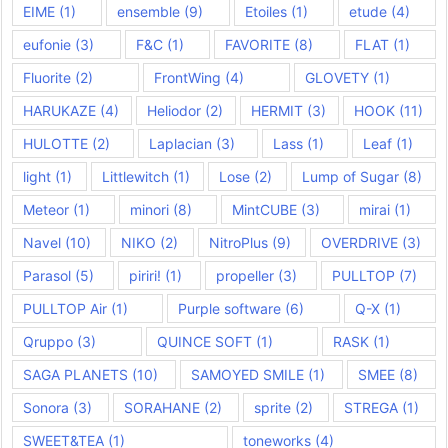
EIME
(1)
ensemble
(9)
Etoiles
(1)
etude
(4)
eufonie
(3)
F&C
(1)
FAVORITE
(8)
FLAT
(1)
Fluorite
(2)
FrontWing
(4)
GLOVETY
(1)
HARUKAZE
(4)
Heliodor
(2)
HERMIT
(3)
HOOK
(11)
HULOTTE
(2)
Laplacian
(3)
Lass
(1)
Leaf
(1)
light
(1)
Littlewitch
(1)
Lose
(2)
Lump of Sugar
(8)
Meteor
(1)
minori
(8)
MintCUBE
(3)
mirai
(1)
Navel
(10)
NIKO
(2)
NitroPlus
(9)
OVERDRIVE
(3)
Parasol
(5)
piriri!
(1)
propeller
(3)
PULLTOP
(7)
PULLTOP Air
(1)
Purple software
(6)
Q-X
(1)
Qruppo
(3)
QUINCE SOFT
(1)
RASK
(1)
SAGA PLANETS
(10)
SAMOYED SMILE
(1)
SMEE
(8)
Sonora
(3)
SORAHANE
(2)
sprite
(2)
STREGA
(1)
SWEET&TEA
(1)
toneworks
(4)