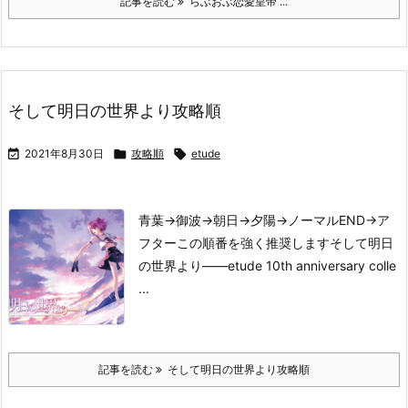
記事を読む
らぶおぶ恋愛皇帝 ...
そして明日の世界より攻略順

2021年8月30日

攻略順

etude
青葉→御波→朝日→夕陽→ノーマルEND→ア
フター
この順番を強く推奨します
そして明日
の世界より――
etude 10th anniversary colle
...
記事を読む
そして明日の世界より攻略順