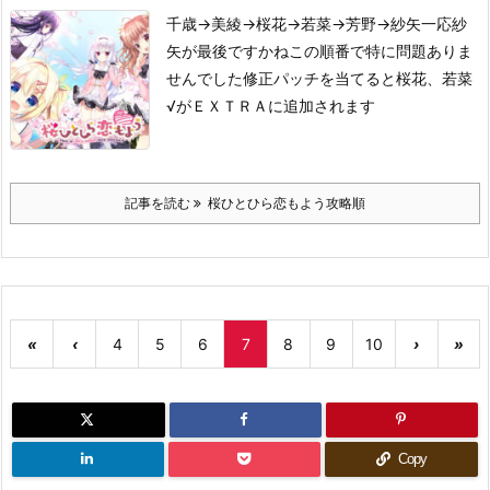
千歳→美綾→桜花→若菜→芳野→紗矢
一応紗
矢が最後ですかね
この順番で特に問題ありま
せんでした
修正パッチを当てると桜花、若菜
√がＥＸＴＲＡに追加されます
記事を読む
桜ひとひら恋もよう攻略順
«
‹
4
5
6
7
8
9
10
›
»
Copy