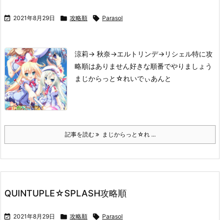

2021年8月29日

攻略順

Parasol
涼莉→ 秋奈→エルトリンデ→リシェル
特に攻
略順はありません
好きな順番でやりましょう
まじからっと☆れいでぃあんと
記事を読む
まじからっと☆れ ...
QUINTUPLE☆SPLASH攻略順

2021年8月29日

攻略順

Parasol