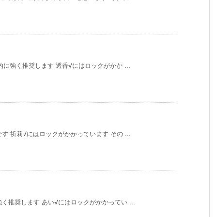
に強く推奨します 透香√にはロックがかか ...
 祈莉√にはロックがかかっています その ...
く推奨します あい√にはロックがかかってい ...