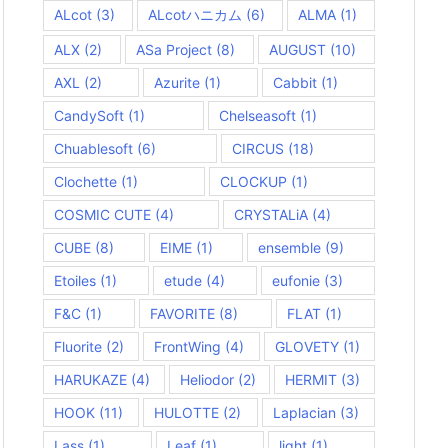
ALcot
(3)
ALcotハニカム
(6)
ALMA
(1)
ALX
(2)
ASa Project
(8)
AUGUST
(10)
AXL
(2)
Azurite
(1)
Cabbit
(1)
CandySoft
(1)
Chelseasoft
(1)
Chuablesoft
(6)
CIRCUS
(18)
Clochette
(1)
CLOCKUP
(1)
COSMIC CUTE
(4)
CRYSTALiA
(4)
CUBE
(8)
EIME
(1)
ensemble
(9)
Etoiles
(1)
etude
(4)
eufonie
(3)
F&C
(1)
FAVORITE
(8)
FLAT
(1)
Fluorite
(2)
FrontWing
(4)
GLOVETY
(1)
HARUKAZE
(4)
Heliodor
(2)
HERMIT
(3)
HOOK
(11)
HULOTTE
(2)
Laplacian
(3)
Lass
(1)
Leaf
(1)
light
(1)