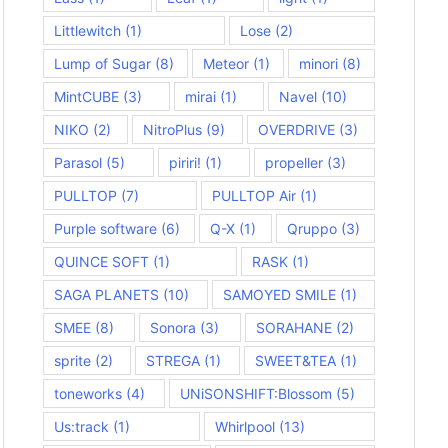
Littlewitch
(1)
Lose
(2)
Lump of Sugar
(8)
Meteor
(1)
minori
(8)
MintCUBE
(3)
mirai
(1)
Navel
(10)
NIKO
(2)
NitroPlus
(9)
OVERDRIVE
(3)
Parasol
(5)
piriri!
(1)
propeller
(3)
PULLTOP
(7)
PULLTOP Air
(1)
Purple software
(6)
Q-X
(1)
Qruppo
(3)
QUINCE SOFT
(1)
RASK
(1)
SAGA PLANETS
(10)
SAMOYED SMILE
(1)
SMEE
(8)
Sonora
(3)
SORAHANE
(2)
sprite
(2)
STREGA
(1)
SWEET&TEA
(1)
toneworks
(4)
UNiSONSHIFT:Blossom
(5)
Us:track
(1)
Whirlpool
(13)