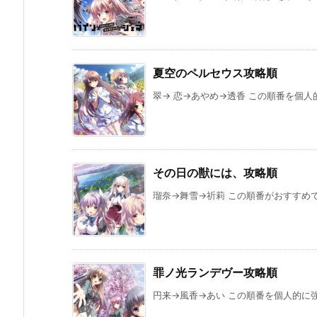
夏空のペルセウス攻略順
翠→ 恋→あやめ→透香 この順番を個人的
その日の獣には、攻略順
瑠奈→舞雪→祈莉 この順番がおすすめです
罪ノ光ランデヴー攻略順
円来→風香→あい この順番を個人的に強