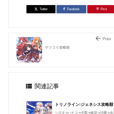
Twitter
Facebook
Pin it

Prev
サツコイ攻略順

関連記事
トリノライン:ジェネシス攻略順
シロネ→ハナコ→夕梨→綾花→沙羅→永遠