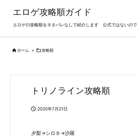
エロゲ攻略順ガイド
エロゲの攻略順をネタバレなしで紹介します 公式ではないので

ホーム
>

攻略順
トリノライン攻略順

2020年7月21日
夕梨→シロネ→沙羅