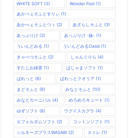
WHITE SOFT
(3)
Wonder Fool
(1)
あかべぇそふとすりぃ
(1)
あかべぇそふとつぅ
(2)
あざらしそふと
(3)
あっぷりけ
(2)
あっぷりけ -妹-
(1)
ういんどみる
(1)
ういんどみるOasis
(1)
きゃべつそふと
(2)
しゃんぐりら
(4)
すたじお緑茶
(1)
ぱじゃまソフト
(1)
ぱれっと
(6)
ぱれっとクオリア
(1)
まどそふと
(6)
みなとそふと
(10)
みなとカーニバル
(4)
めろめろキュート
(1)
ゆずソフト
(8)
ウグイスカグラ
(4)
エフォルダムソフト
(2)
コットンソフト
(1)
シルキーズプラスWASABI
(2)
スミレ
(1)