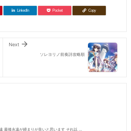
LinkedIn
Pocket
Copy

Next
ソレヨリノ前奏詩攻略順
 最後永遠が締まりが良いと思います それ以 ...