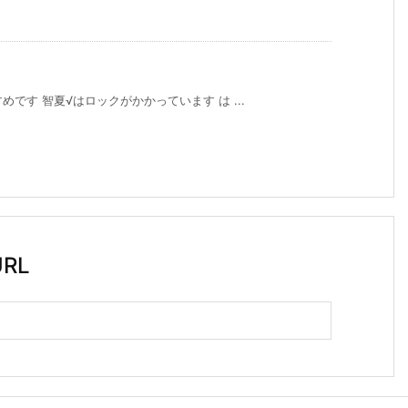
です 智夏√はロックがかかっています は ...
RL