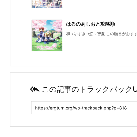
はるのあしおと攻略順
和→ゆずき→悠→智夏 この順番がおすすめ

この記事のトラックバックU