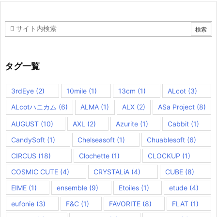
タグ一覧
3rdEye
(2)
10mile
(1)
13cm
(1)
ALcot
(3)
ALcotハニカム
(6)
ALMA
(1)
ALX
(2)
ASa Project
(8)
AUGUST
(10)
AXL
(2)
Azurite
(1)
Cabbit
(1)
CandySoft
(1)
Chelseasoft
(1)
Chuablesoft
(6)
CIRCUS
(18)
Clochette
(1)
CLOCKUP
(1)
COSMIC CUTE
(4)
CRYSTALiA
(4)
CUBE
(8)
EIME
(1)
ensemble
(9)
Etoiles
(1)
etude
(4)
eufonie
(3)
F&C
(1)
FAVORITE
(8)
FLAT
(1)