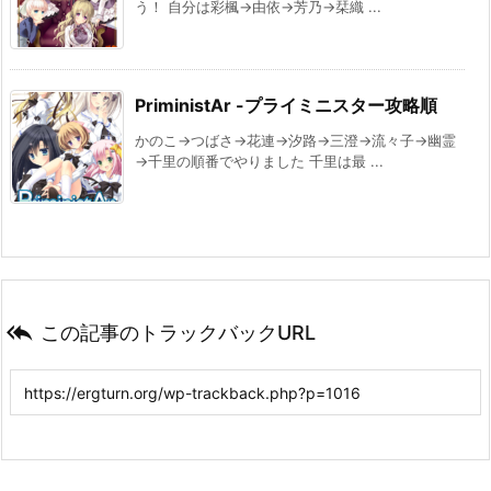
う！ 自分は彩楓→由依→芳乃→栞織 ...
PriministAr -プライミニスター攻略順
かのこ→つばさ→花連→汐路→三澄→流々子→幽霊
→千里の順番でやりました 千里は最 ...

この記事のトラックバックURL