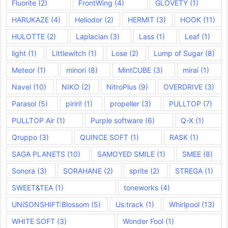
Fluorite
(2)
FrontWing
(4)
GLOVETY
(1)
HARUKAZE
(4)
Heliodor
(2)
HERMIT
(3)
HOOK
(11)
HULOTTE
(2)
Laplacian
(3)
Lass
(1)
Leaf
(1)
light
(1)
Littlewitch
(1)
Lose
(2)
Lump of Sugar
(8)
Meteor
(1)
minori
(8)
MintCUBE
(3)
mirai
(1)
Navel
(10)
NIKO
(2)
NitroPlus
(9)
OVERDRIVE
(3)
Parasol
(5)
piriri!
(1)
propeller
(3)
PULLTOP
(7)
PULLTOP Air
(1)
Purple software
(6)
Q-X
(1)
Qruppo
(3)
QUINCE SOFT
(1)
RASK
(1)
SAGA PLANETS
(10)
SAMOYED SMILE
(1)
SMEE
(8)
Sonora
(3)
SORAHANE
(2)
sprite
(2)
STREGA
(1)
SWEET&TEA
(1)
toneworks
(4)
UNiSONSHIFT:Blossom
(5)
Us:track
(1)
Whirlpool
(13)
WHITE SOFT
(3)
Wonder Fool
(1)