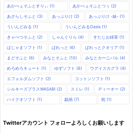
あかべぇそふとすりぃ
(1)
あかべぇそふとつぅ
(2)
あざらしそふと
(3)
あっぷりけ
(2)
あっぷりけ -妹-
(1)
ういんどみる
(1)
ういんどみるOasis
(1)
きゃべつそふと
(2)
しゃんぐりら
(4)
すたじお緑茶
(1)
ぱじゃまソフト
(1)
ぱれっと
(6)
ぱれっとクオリア
(1)
まどそふと
(6)
みなとそふと
(10)
みなとカーニバル
(4)
めろめろキュート
(1)
ゆずソフト
(8)
ウグイスカグラ
(4)
エフォルダムソフト
(2)
コットンソフト
(1)
シルキーズプラスWASABI
(2)
スミレ
(1)
ディーオー
(2)
ハイクオソフト
(1)
戯画
(7)
枕
(1)
Twitterアカウント フォローよろしくお願いします