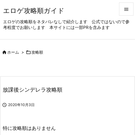
エロゲ攻略順ガイド


エロゲの攻略順をネタバレなしで紹介します 公式ではないので参
考程度でお願いします 本サイトには一部PRを含みます
メニュ

サイド


ホーム
>

攻略順
前へ

次へ

放課後シンデレラ攻略順
検索

2020年10月3日
特に攻略順はありません